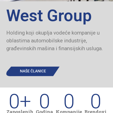
West Group
Holding koji okuplja vodeće kompanije u
oblastima automobilske industrije,
građevinskih mašina i finansijskih usluga.
NAŠE ČLANICE
0
+
0
0
0
Zaposlenih
Godina
Kompanije
Brendovi