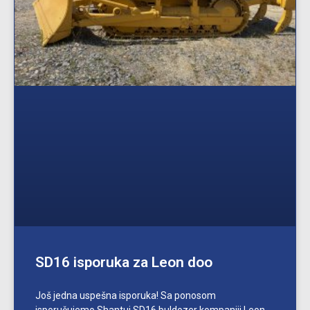
SD16 isporuka za Leon doo
Još jedna uspešna isporuka! Sa ponosom
isporučujemo Shantui SD16 buldozer kompaniji Leon