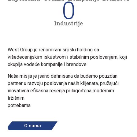
0
Industrije
West Group je renomirani srpski holding sa
višedecenijskim iskustvom i stabilnim poslovanjem, koji
okuplja vodeće kompanije i brendove.
Naša misija je jsano definisana da budemo pouzdan
partner u razvoju poslovanja naših klijenata, pružajući
inovativna efikasna rešenja prilagođena modernim
tržišnim
potrebama.
O nama