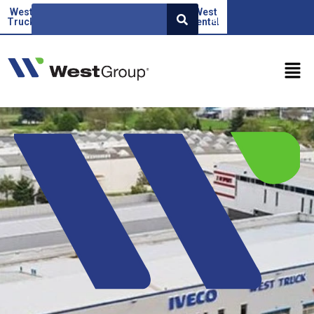
West
Beoauto
Green
West
West
EN
Truck
force
Factor
rental