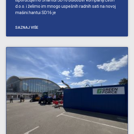
d.o.o. i želimo im mnogo uspešnih radnih sati na novoj
mašini.hantui SD16 je
SAZNAJ VIŠE