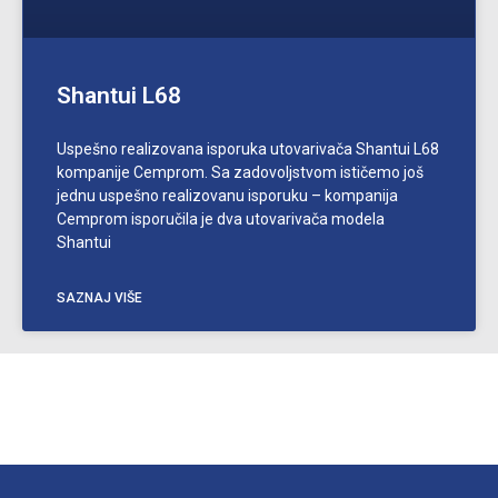
Shantui L68
Uspešno realizovana isporuka utovarivača Shantui L68
kompanije Cemprom. Sa zadovoljstvom ističemo još
jednu uspešno realizovanu isporuku – kompanija
Cemprom isporučila je dva utovarivača modela
Shantui
SAZNAJ VIŠE