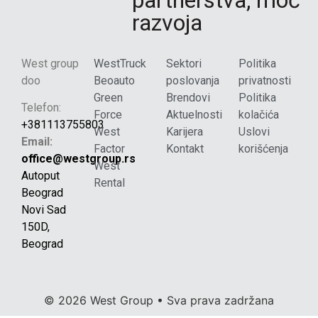
razvoja
West group
WestTruck
Sektori
Politika
doo
Beoauto
poslovanja
privatnosti
Green
Brendovi
Politika
Telefon:
Force
Aktuelnosti
kolačića
+381113755803
West
Karijera
Uslovi
Email:
Factor
Kontakt
korišćenja
office@westgroup.rs
West
Autoput
Rental
Beograd
Novi Sad
150D,
Beograd
© 2026 West Group • Sva prava zadržana