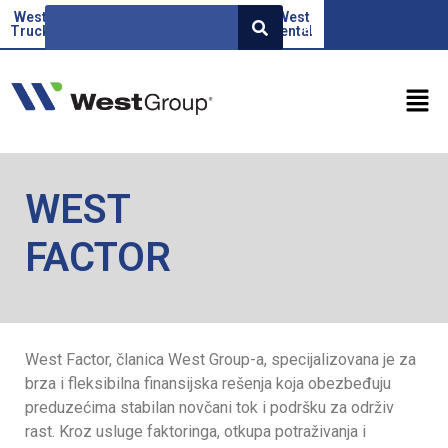
West
Beoauto
Green
West
West
EN
Truck
force
Factor
rental
WEST
FACTOR
West Factor, članica West Group-a, specijalizovana je za
brza i fleksibilna finansijska rešenja koja obezbeđuju
preduzećima stabilan novčani tok i podršku za održiv
rast. Kroz usluge faktoringa, otkupa potraživanja i