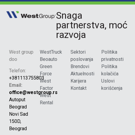
Snaga
partnerstva, moć
razvoja
West group
WestTruck
Sektori
Politika
doo
Beoauto
poslovanja
privatnosti
Green
Brendovi
Politika
Telefon:
Force
Aktuelnosti
kolačića
+381113755803
West
Karijera
Uslovi
Email:
Factor
Kontakt
korišćenja
office@westgroup.rs
West
Autoput
Rental
Beograd
Novi Sad
150D,
Beograd