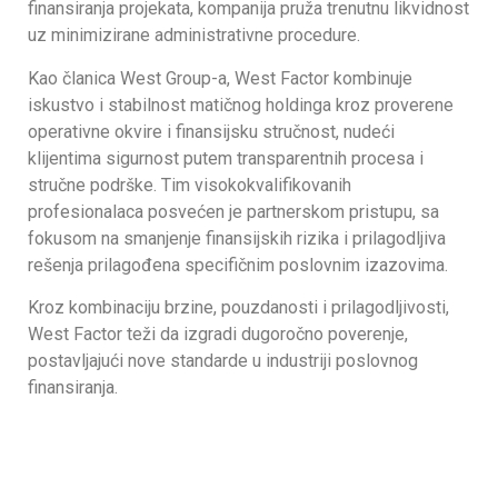
finansiranja projekata, kompanija pruža trenutnu likvidnost
uz minimizirane administrativne procedure.
Kao članica West Group-a, West Factor kombinuje
iskustvo i stabilnost matičnog holdinga kroz proverene
operativne okvire i finansijsku stručnost, nudeći
klijentima sigurnost putem transparentnih procesa i
stručne podrške. Tim visokokvalifikovanih
profesionalaca posvećen je partnerskom pristupu, sa
fokusom na smanjenje finansijskih rizika i prilagodljiva
rešenja prilagođena specifičnim poslovnim izazovima.
Kroz kombinaciju brzine, pouzdanosti i prilagodljivosti,
West Factor teži da izgradi dugoročno poverenje,
postavljajući nove standarde u industriji poslovnog
finansiranja.