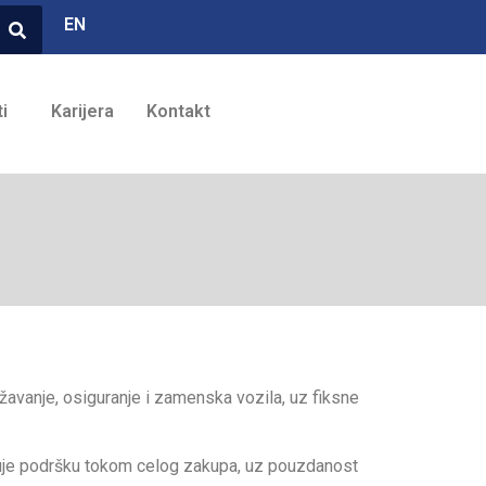
EN
i
Karijera
Kontakt
Brendovi
žavanje, osiguranje i zamenska vozila, uz fiksne
eđuje podršku tokom celog zakupa, uz pouzdanost