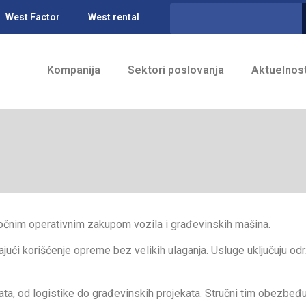
West Factor
West rental
Kompanija
Sektori poslovanja
Aktuelnost
očnim operativnim zakupom vozila i građevinskih mašina.
ući korišćenje opreme bez velikih ulaganja. Usluge uključuju odr
nata, od logistike do građevinskih projekata. Stručni tim obezb