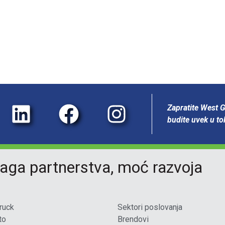
Zapratite West 
budite uvek u t
aga partnerstva, moć razvoja
ruck
Sektori poslovanja
to
Brendovi