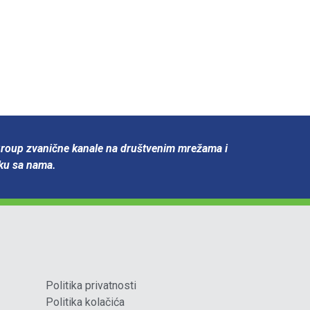
Group zvanične kanale na društvenim mrežama i
oku sa nama.
Politika privatnosti
Politika kolačića