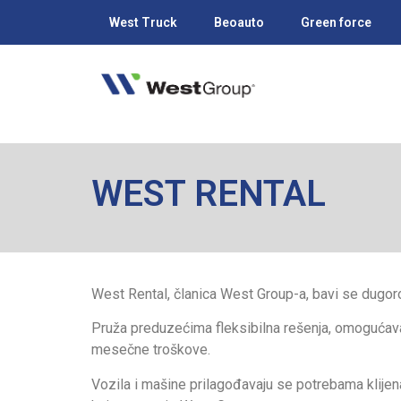
West Truck
Beoauto
Green force
WEST RENTAL
West Rental, članica West Group-a, bavi se dugor
Pruža preduzećima fleksibilna rešenja, omogućavaj
mesečne troškove.
Vozila i mašine prilagođavaju se potrebama klije