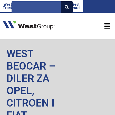
West
Beoauto
Green
West
West
EN
Truck
force
Factor
rental
WEST
BEOCAR –
DILER ZA
OPEL,
CITROEN I