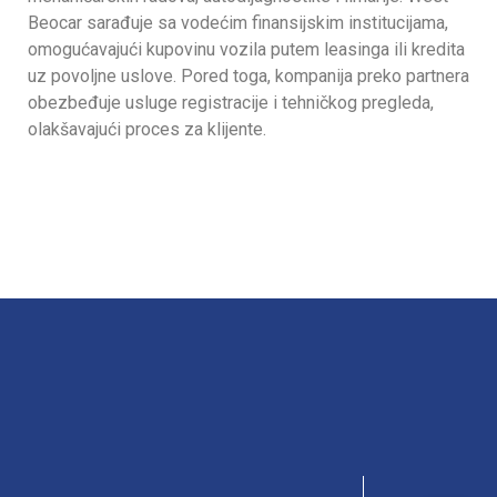
Beocar sarađuje sa vodećim finansijskim institucijama,
omogućavajući kupovinu vozila putem leasinga ili kredita
uz povoljne uslove. Pored toga, kompanija preko partnera
obezbeđuje usluge registracije i tehničkog pregleda,
olakšavajući proces za klijente.