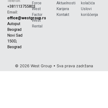
Telefon:
Force
Aktuelnosti
kolačića
+381113755803
West
Karijera
Uslovi
Email:
Factor
Kontakt
korišćenja
office@westgroup.rs
West
Autoput
Rental
Beograd
Novi Sad
150D,
Beograd
© 2026 West Group • Sva prava zadržana