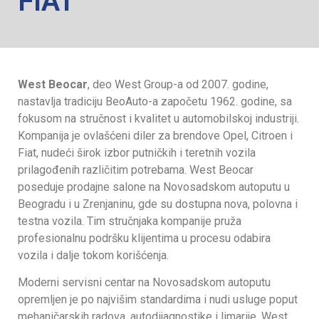
FIAT
West Beocar
, deo West Group-a od 2007. godine,
nastavlja tradiciju BeoAuto-a započetu 1962. godine, sa
fokusom na stručnost i kvalitet u automobilskoj industriji.
Kompanija je ovlašćeni diler za brendove Opel, Citroen i
Fiat, nudeći širok izbor putničkih i teretnih vozila
prilagođenih različitim potrebama. West Beocar
poseduje prodajne salone na Novosadskom autoputu u
Beogradu i u Zrenjaninu, gde su dostupna nova, polovna i
testna vozila. Tim stručnjaka kompanije pruža
profesionalnu podršku klijentima u procesu odabira
vozila i dalje tokom korišćenja.
Moderni servisni centar na Novosadskom autoputu
opremljen je po najvišim standardima i nudi usluge poput
mehaničarskih radova, autodijagnostike i limarije. West