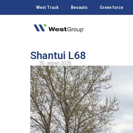
West Truck
Beoauto
Green force
Shantui L68
30. април 2026.