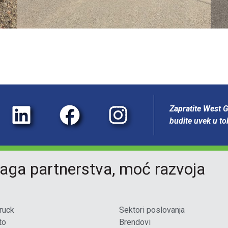
Zapratite West 
budite uvek u t
aga partnerstva, moć razvoja
ruck
Sektori poslovanja
to
Brendovi