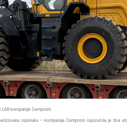
ui L68 kompanije Cemprom.
alizovanu isporuku – kompanija Cemprom isporučila je dva uto