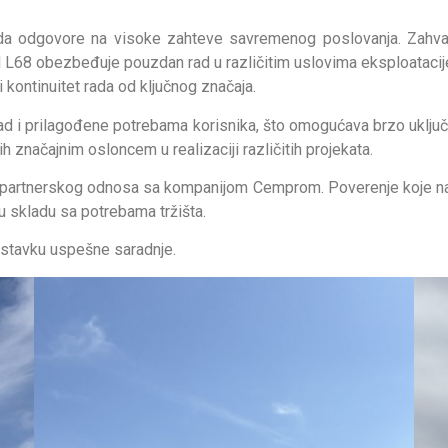
da odgovore na visoke zahteve savremenog poslovanja. Zahvalj
L68 obezbeđuje pouzdan rad u različitim uslovima eksploatacije.
kontinuitet rada od ključnog značaja.
d i prilagođene potrebama korisnika, što omogućava brzo uključi
 značajnim osloncem u realizaciji različitih projekata.
nju partnerskog odnosa sa kompanijom Cemprom. Poverenje koje 
u skladu sa potrebama tržišta.
stavku uspešne saradnje.