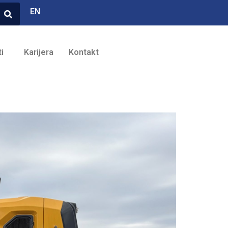
EN
i
Karijera
Kontakt
Brendovi