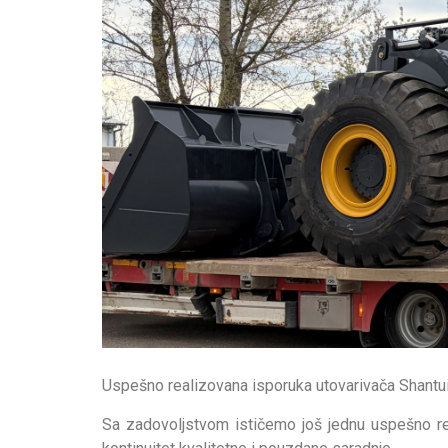
Uspešno realizovana isporuka utovarivača Shant
Sa zadovoljstvom ističemo još jednu uspešno re