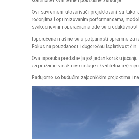
kontinuitet kvalitetne i pouzdane saradnje.
Ovi savremeni utovarivači projektovani su tako 
rešenjima i optimizovanim performansama, model 
svakodnevnim operacijama gde su produktivnost i 
Isporučene mašine su u potpunosti spremne za ra
Fokus na pouzdanost i dugoročnu isplativost čini ih
Ova isporuka predstavlja još jedan korak u jača
da pružamo visok nivo usluge i kvalitetna rešenja 
Radujemo se budućim zajedničkim projektima i na