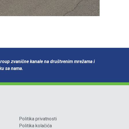
Group zvanične kanale na društvenim mrežama i
oku sa nama.
Politika privatnosti
Politika kolačića