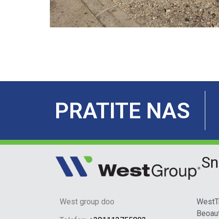
PRATITE NAS
Sn
West group doo
WestT
Beoau