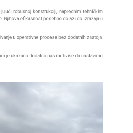
ujući robusnoj konstrukciji, naprednim tehničkim
 Njihova efikasnost posebno dolazi do izražaja u
vanje u operativne procese bez dodatnih zastoja.
nam je ukazano dodatno nas motiviše da nastavimo