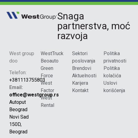
Snaga
partnerstva, moć
razvoja
West group
WestTruck
Sektori
Politika
doo
Beoauto
poslovanja
privatnosti
Green
Brendovi
Politika
Telefon:
Force
Aktuelnosti
kolačića
+381113755803
West
Karijera
Uslovi
Email:
Factor
Kontakt
korišćenja
office@westgroup.rs
West
Autoput
Rental
Beograd
Novi Sad
150D,
Beograd