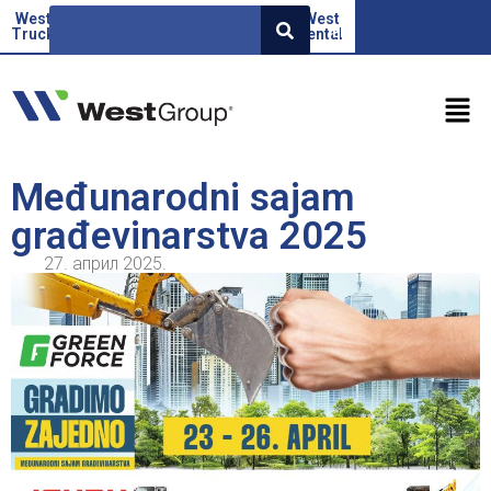
West
Beoauto
Green
West
West
EN
Truck
force
Factor
rental
Međunarodni sajam
građevinarstva 2025
27. април 2025.