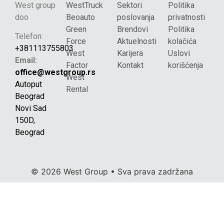
West group
WestTruck
Sektori
Politika
doo
Beoauto
poslovanja
privatnosti
Green
Brendovi
Politika
Telefon:
Force
Aktuelnosti
kolačića
+381113755803
West
Karijera
Uslovi
Email:
Factor
Kontakt
korišćenja
office@westgroup.rs
West
Autoput
Rental
Beograd
Novi Sad
150D,
Beograd
© 2026 West Group • Sva prava zadržana