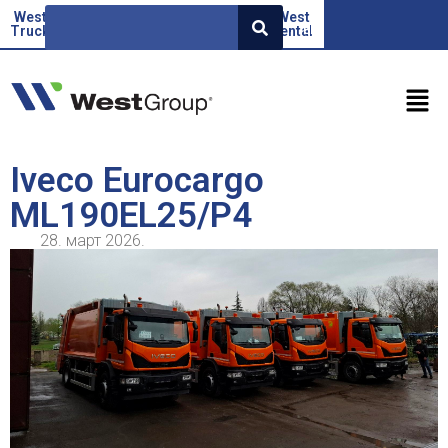
West
Beoauto
Green
West
West
EN
Truck
force
Factor
rental
Iveco Eurocargo
ML190EL25/P4
28. март 2026.