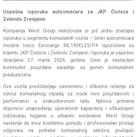
Uspešna isporuka autosmećara za JKP Čistoća i
Zelenilo Zrenjanin
Kompanija West Group realizovala je još jednu značajnu
isporuku u segmentu komunalnih vozila – četiri autosmećara
modela Iveco Eurocargo ML190EL25/P4 isporučena su
klijentu JKP Čistoća i Zelenilo Zrenjanin. Isporuka je uspešno
obavljena 27. marta 2026. godine, čime je nastavljen
kontinuitet pouzdane saradnje sa javnim komunalnim
preduzećima.
Ova vozila predstavljaju savremeno i efikasno rešenje za
odvoz komunalnog otpada, uz visok nivo pouzdanosti i
performansi u svakodnevnom radu. Njihova primena
doprinosi unapređenju operativnih kapaciteta i efikasnijem
održavanju higijene u urbanim sredinama. West Group
nastavlja da kroz kvalitetnu ponudu i profesionalan pristup
odgovara na potrebe komunalnog sektora, pružajući