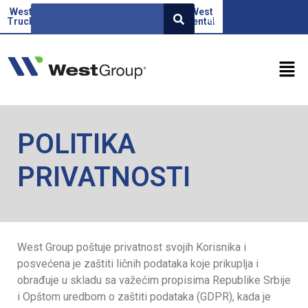
West
Beoauto
Green
West
West
EN
Truck
force
Factor
rental
POLITIKA
PRIVATNOSTI
West Group poštuje privatnost svojih Korisnika i
posvećena je zaštiti ličnih podataka koje prikuplja i
obrađuje u skladu sa važećim propisima Republike Srbije
i Opštom uredbom o zaštiti podataka (GDPR), kada je