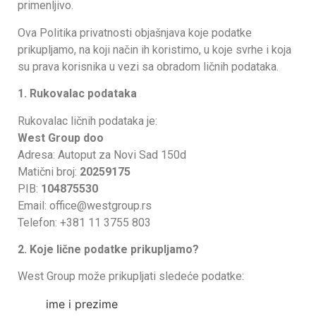
primenljivo.
Ova Politika privatnosti objašnjava koje podatke
prikupljamo, na koji način ih koristimo, u koje svrhe i koja
su prava korisnika u vezi sa obradom ličnih podataka.
1. Rukovalac podataka
Rukovalac ličnih podataka je:
West Group doo
Adresa: Autoput za Novi Sad 150d
Matični broj:
20259175
PIB:
104875530
Email: office@westgroup.rs
Telefon: +381 11 3755 803
2. Koje lične podatke prikupljamo?
West Group može prikupljati sledeće podatke:
ime i prezime