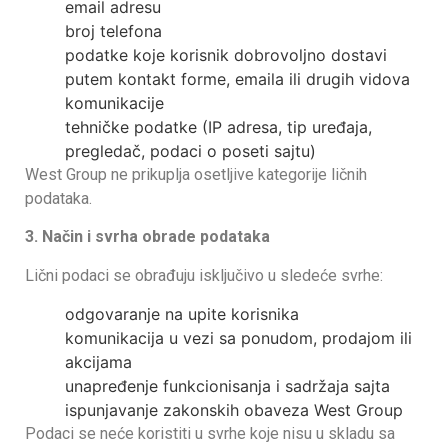
email adresu
broj telefona
podatke koje korisnik dobrovoljno dostavi
putem kontakt forme, emaila ili drugih vidova
komunikacije
tehničke podatke (IP adresa, tip uređaja,
pregledač, podaci o poseti sajtu)
West Group ne prikuplja osetljive kategorije ličnih
podataka.
3. Način i svrha obrade podataka
Lični podaci se obrađuju isključivo u sledeće svrhe:
odgovaranje na upite korisnika
komunikacija u vezi sa ponudom, prodajom ili
akcijama
unapređenje funkcionisanja i sadržaja sajta
ispunjavanje zakonskih obaveza West Group
Podaci se neće koristiti u svrhe koje nisu u skladu sa