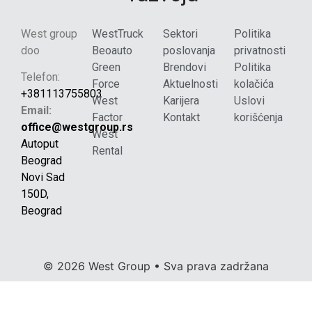
West group
WestTruck
Sektori
Politika
doo
Beoauto
poslovanja
privatnosti
Green
Brendovi
Politika
Telefon:
Force
Aktuelnosti
kolačića
+381113755803
West
Karijera
Uslovi
Email:
Factor
Kontakt
korišćenja
office@westgroup.rs
West
Autoput
Rental
Beograd
Novi Sad
150D,
Beograd
© 2026 West Group • Sva prava zadržana