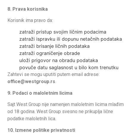
8. Prava korisnika
Korisnik ima pravo da:
zatraži pristup svojim ličnim podacima
zatraži ispravku ili dopunu netačnih podataka
zatraži brisanje ličnih podataka
zatraži ograničenje obrade
uloži prigovor na obradu podataka
povuče datu saglasnost u bilo kom trenutku
Zahtevi se mogu uputiti putem email adrese:
office@westgroup.rs
.
9. Podaci o maloletnim licima
Sajt West Group nije namenjen maloletnim licima mlađim
od 18 godina. West Group svesno ne prikuplja lične
podatke maloletnih lica.
10. Izmene politike privatnosti