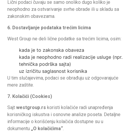
Lični podaci čuvaju se samo onoliko dugo koliko je
neophodno za ostvarivanje svrhe obrade ili u skladu sa
zakonskim obavezama.
6. Dostavljanje podataka trećim licima
West Group ne deli lične podatke sa trećim licima, osim:
kada je to zakonska obaveza
kada je neophodno radi realizacije usluge (npr.
tehnička podrška sajta)
uz izričitu saglasnost korisnika
U tim slučajevima, podaci se obrađuju uz odgovarajuće
mere zaštite.
7. Kolačići (Cookies)
Sajt
westgroup.rs
koristi kolačiće radi unapređenja
korisničkog iskustva i osnovne analize poseta. Detaljne
informacije o korišćenju kolačića dostupne su u
dokumentu
„O kolačićima“
.